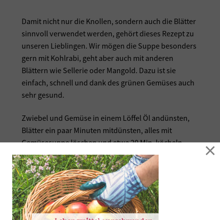
Damit nicht nur die Knollen, sondern auch die Blätter
sinnvoll verwendet werden, gehört dieses Rezept zu
unseren Lieblingen. Wir mögen die Suppe besonders
gern mit Kohlrabi, geht aber auch mit anderen
Blättern wie Sellerie oder Mangold. Dazu ist sie
einfach, schnell und dank des grünen Gemüses auch
sehr gesund.
Zwiebel und Gemüse in einem Löffel Öl andünsten,
Blätter ein paar Minuten mitdünsten, alles mit
Gemüsesuppe löschen und etwa 20 Min. köcheln
×
lassen.
Am Ende Kokosmilch hinzufügen, Suppe pürieren
und mit (Zitronen-)Pfeffer und evtl. Salz
abschmecken.