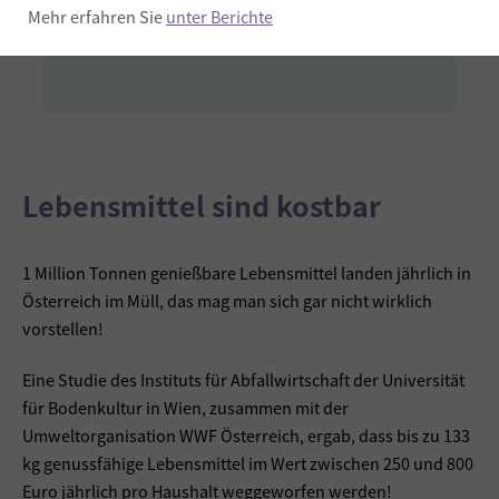
6922 Wolfurt
Mehr erfahren Sie
unter Berichte
Lebensmittel sind kostbar
1 Million Tonnen genießbare Lebensmittel landen jährlich in
Österreich im Müll, das mag man sich gar nicht wirklich
vorstellen!
Eine Studie des Instituts für Abfallwirtschaft der Universität
für Bodenkultur in Wien, zusammen mit der
Umweltorganisation WWF Österreich, ergab, dass bis zu 133
kg genussfähige Lebensmittel im Wert zwischen 250 und 800
Euro jährlich pro Haushalt weggeworfen werden!