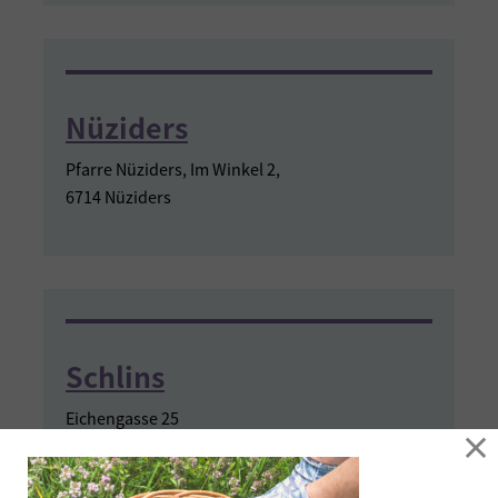
Nüziders
Pfarre Nüziders, Im Winkel 2,
6714 Nüziders
Schlins
Eichengasse 25
×
6824 Schlins, beim Bauhof