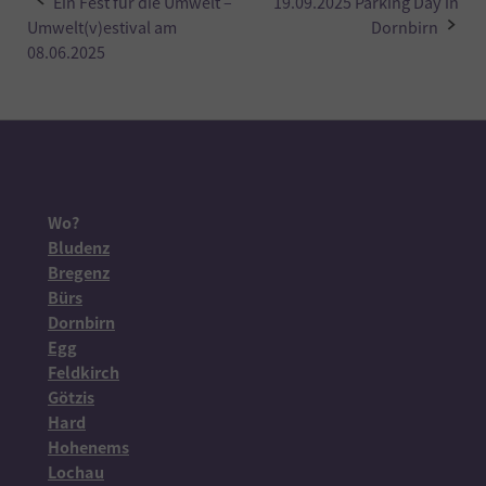
Post
Ein Fest für die Umwelt –
19.09.2025 Parking Day in
Umwelt(v)estival am
Dornbirn
navigation
08.06.2025
Wo?
Bludenz
Bregenz
Bürs
Dornbirn
Egg
Feldkirch
Götzis
Hard
Hohenems
Lochau