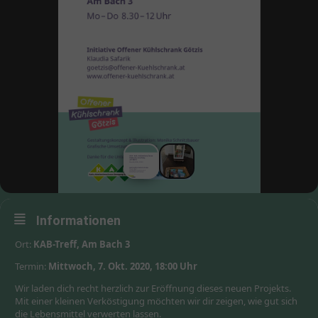
Informationen
Ort:
KAB-Treff, Am Bach 3
Termin:
Mittwoch, 7. Okt. 2020, 18:00 Uhr
Wir laden dich recht herzlich zur Eröffnung dieses neuen Projekts.
Mit einer kleinen Verköstigung möchten wir dir zeigen, wie gut sich
die Lebensmittel verwerten lassen.