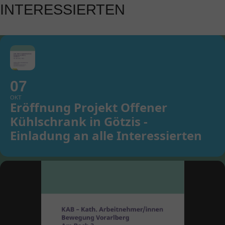
INTERESSIERTEN
07
OKT
Eröffnung Projekt Offener
Kühlschrank in Götzis -
Einladung an alle Interessierten