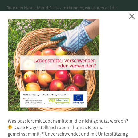
Bitte den Nasen-Mund-Schutz mitbringen, wir achten auf die
×
Einhaltung der aktuellen COVID-Regeln.
Wir freuen uns auf dich!
Anmeldung: 05523/53147 oder 0664/2146651
Zeit
7. Oktober 2020
18:00
-
20:00
(GMT+02:00)
KALENDER
GOOGLE CALENDAR
Was passiert mit Lebensmitteln, die nicht genutzt werden?
Diese Frage stellt sich auch Thomas Brezina –
gemeinsam mit @Unverschwendet und mit Unterstützung