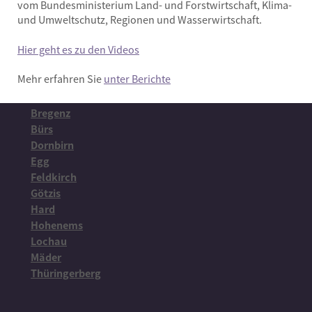
vom Bundesministerium Land- und Forstwirtschaft, Klima-
und Umweltschutz, Regionen und Wasserwirtschaft.
Hier geht es zu den Videos
Mehr erfahren Sie
unter Berichte
Wo?
Bludenz
Bregenz
Bürs
Dornbirn
Egg
Feldkirch
Götzis
Hard
Hohenems
Lochau
Mäder
Thüringerberg