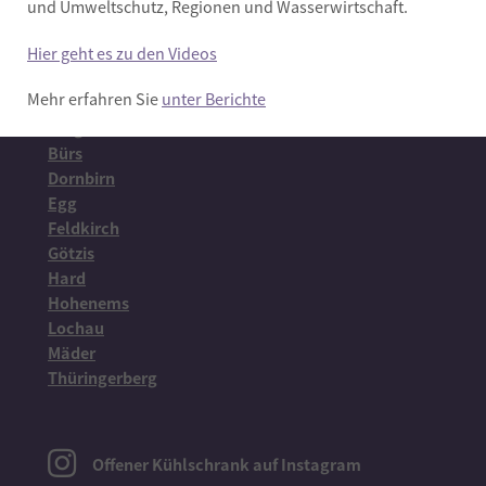
und Umweltschutz, Regionen und Wasserwirtschaft.
Hier geht es zu den Videos
Wo?
Mehr erfahren Sie
unter Berichte
Bludenz
Bregenz
Bürs
Dornbirn
Egg
Feldkirch
Götzis
Hard
Hohenems
Lochau
Mäder
Thüringerberg
Offener Kühlschrank auf Instagram