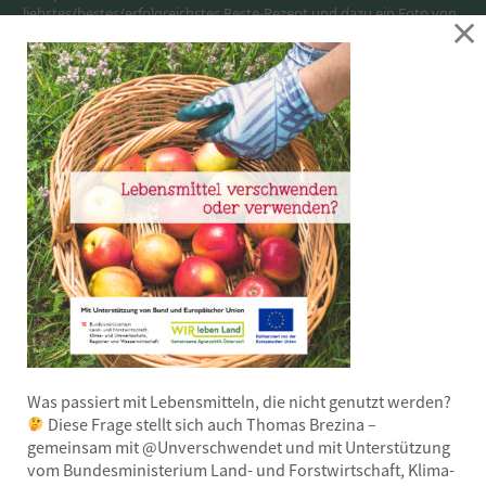
liebstes/bestes/erfolgreichstes Reste-Rezept und dazu ein Foto von
×
dir – mit Kochlöffel oder Schneebesen – Kochschürze – …
Bitte senden an:
dornbirn@offener-kuehlschrank.at
Zeit
19. Oktober 2021
18:00
-
20:00
(GMT+02:00)
KALENDER
GOOGLE CALENDAR
Was passiert mit Lebensmitteln, die nicht genutzt werden?
Diese Frage stellt sich auch Thomas Brezina –
gemeinsam mit @Unverschwendet und mit Unterstützung
vom Bundesministerium Land- und Forstwirtschaft, Klima-